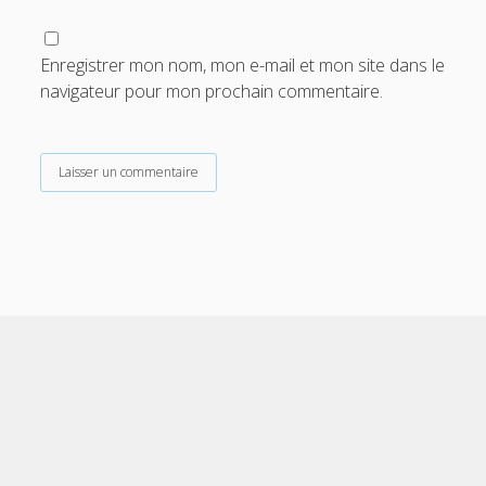
Enregistrer mon nom, mon e-mail et mon site dans le
navigateur pour mon prochain commentaire.
Scroll
to
the
top
Cele Theme
by Compete Themes.