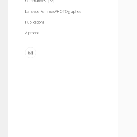
open
Commandes
menu
La revue FemmesPHOTOgraphes
Publications
A propos
instagram
Sidebar