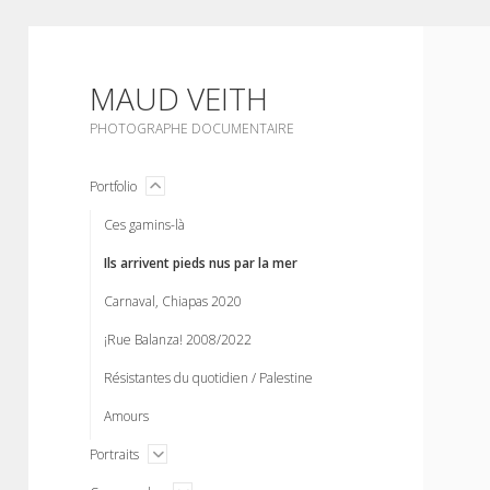
MAUD VEITH
PHOTOGRAPHE DOCUMENTAIRE
menu
Portfolio
open
Ces gamins-là
Ils arrivent pieds nus par la mer
Carnaval, Chiapas 2020
¡Rue Balanza! 2008/2022
Résistantes du quotidien / Palestine
Amours
open
Portraits
menu