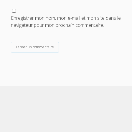
Enregistrer mon nom, mon e-mail et mon site dans le
navigateur pour mon prochain commentaire.
Scroll
to
the
top
Cele Theme
by Compete Themes.