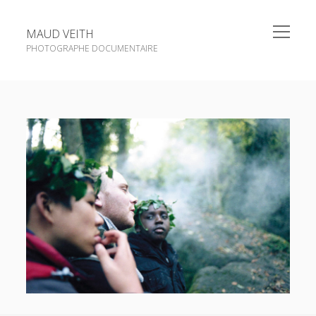
open
MAUD VEITH
menu
PHOTOGRAPHE DOCUMENTAIRE
Sidebar
open
Portfolio
menu
open
Portraits
menu
open
Commandes
menu
La revue FemmesPHOTOgraphes
Publications
A propos
instagram